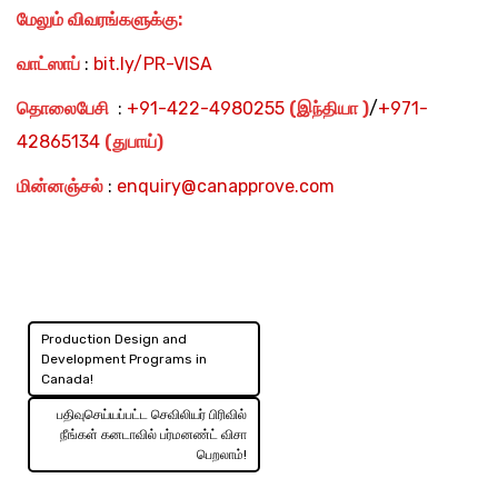
மேலும் விவரங்களுக்கு:
வாட்ஸாப்
:
bit.ly/PR-VISA
தொலைபேசி
:
+91-422-4980255
(இந்தியா )
/
+971-
42865134
(துபாய்)
மின்னஞ்சல்
:
enquiry@canapprove.com
Production Design and
Post
Development Programs in
Canada!
navigation
பதிவுசெய்யப்பட்ட செவிலியர் பிரிவில்
நீங்கள் கனடாவில் பர்மனண்ட் விசா
பெறலாம்!