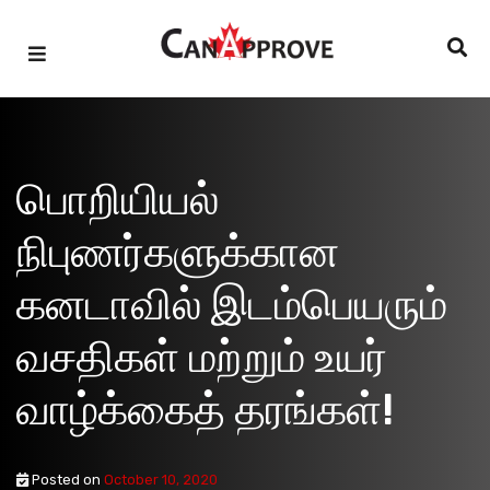
Skip
to
content
பொறியியல்
நிபுணர்களுக்கான
கனடாவில் இடம்பெயரும்
வசதிகள் மற்றும் உயர்
வாழ்க்கைத் தரங்கள்!
Posted on
October 10, 2020