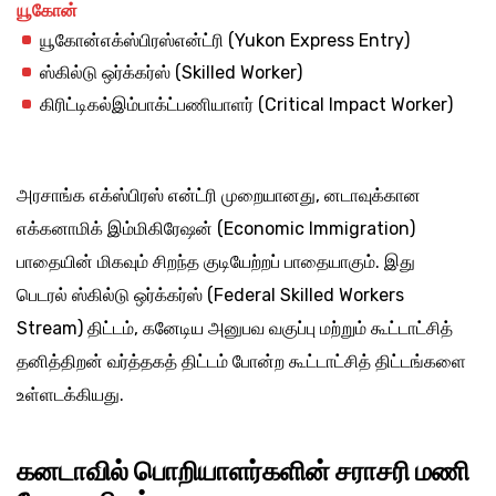
யூகோன்
யூகோன்எக்ஸ்பிரஸ்என்ட்ரி (Yukon Express Entry)
ஸ்கில்டு ஒர்க்கர்ஸ் (Skilled Worker)
கிரிட்டிகல்இம்பாக்ட்பணியாளர் (Critical Impact Worker)
அரசாங்க எக்ஸ்பிரஸ் என்ட்ரி முறையானது, னடாவுக்கான
எக்கனாமிக் இம்மிகிரேஷன் (Economic Immigration)
பாதையின் மிகவும் சிறந்த குடியேற்றப் பாதையாகும். இது
பெடரல் ஸ்கில்டு ஒர்க்கர்ஸ் (Federal Skilled Workers
Stream) திட்டம், கனேடிய அனுபவ வகுப்பு மற்றும் கூட்டாட்சித்
தனித்திறன் வர்த்தகத் திட்டம் போன்ற கூட்டாட்சித் திட்டங்களை
உள்ளடக்கியது.
கனடாவில் பொறியாளர்களின் சராசரி மணி