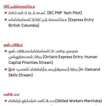
பிரிட்டிஷ்
கொலம்பியா
பிசிபி என் பி டெக் பைலட் (BC PNP Tech Pilot)
எக்ஸ்பிரஸ்என்ட்ரிபிரிட்டிஷ் கொலம்பியா (Express Entry
British Columbia)
ஒன்டாறியோ
ஒன்டாறியோஎக்ஸ்பிரஸ்என்ட்ரி: மனித மூலதன
முன்னுரிமைகள் பிரிவு (Ontario Express Entry: Human
Capital Priorities Stream)
இன்-டிமாண்ட்ஸ்கில்ஸ்(உடனடித்தேவை) பிரிவு (In-Demand
Skills Stream)
மனிடோபா
ஸ்கில்டு ஒர்க்கர்ஸ் மனிட்டோபா(Skilled Workers Manitoba)