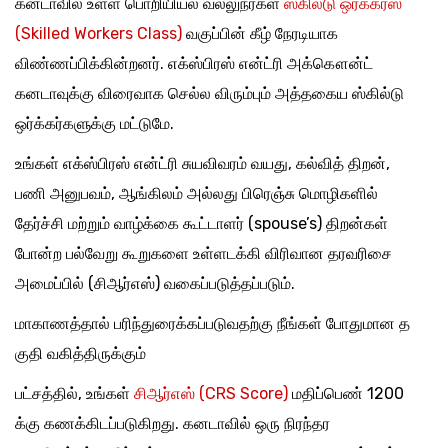
கனடாவில் உள்ள பொறியியல் வல்லுநர்கள்
ஸ்கில்டு ஒர்க்கர்ஸ்
(Skilled Workers Class)
வகுப்பின் கீழ் நேரடியாக
விண்ணப்பிக்கின்றனர். எக்ஸ்பிரஸ் என்ட்ரி அக்கௌன்ட்
கனடாவுக்கு விரைவாக செல்ல விரும்பும் அத்தகைய ஸ்கில்டு
ஒர்க்கர்களுக்கு மட்டுமே.
உங்கள் எக்ஸ்பிரஸ் என்ட்ரி சுயவிவரம் வயது, கல்வித் திறன்,
பணி அனுபவம், ஆங்கிலம் அல்லது பிரெஞ்சு மொழிகளில்
தேர்ச்சி மற்றும் வாழ்க்கை கூட்டாளர் (spouse’s) திறன்கள்
போன்ற பல்வேறு கூறுகளை உள்ளடக்கி விரிவான தரவரிசை
அமைப்பில் (சிஆர்எஸ்) வகைப்படுத்தப்படும்.
மாகாணத்தால் பரிந்துரைக்கப்படுவதற்கு நீங்கள் போதுமான த
குதி வகித்திருக்கும்
பட்சத்தில், உங்கள்
சிஆர்எஸ் (CRS Score)
மதிப்பெண் 1200
க்கு கணக்கிடப்படுகிறது. கனடாவில் ஒரு நிரந்தர